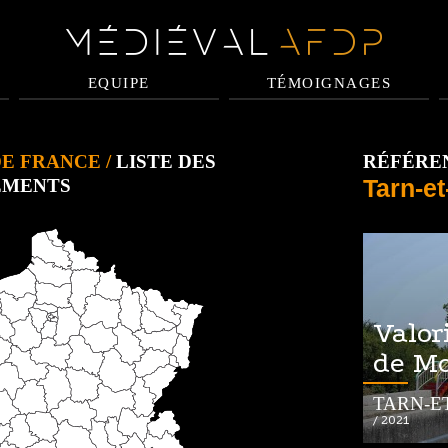
EQUIPE
TÉMOIGNAGES
DE FRANCE
/
LISTE DES
RÉFÉREN
Tarn-e
EMENTS
Valor
de M
TARN-E
/ 2021