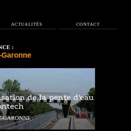
ACTUALITÉS
CONTACT
CE :
t-Garonne
isation de la pente d'eau
ontech
T-GARONNE