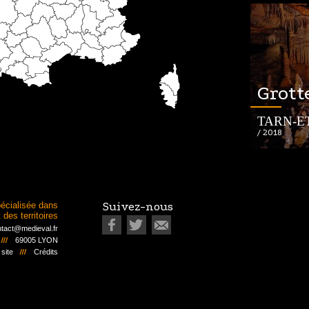
Grott
TARN-E
/ 2018
écialisée dans
Suivez-nous
des territoires
tact@medieval.fr
69005 LYON
 site
Crédits