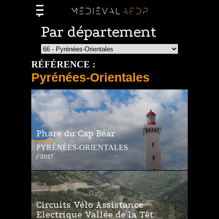
Par département
RÉFÉRENCE :
Pyrénées-Orientales
Phare du Cap Béar
PYRÉNÉES-ORIENTALES
/ 2017
Circuits Vélo Assistance
Electrique Vallée de la Têt